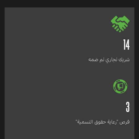
14
شريك تجاري تم ضمه
3
فرص "رعاية حقوق التسمية"